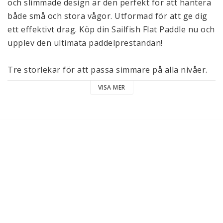
och slimmade design är den perfekt för att hantera 
både små och stora vågor. Utformad för att ge dig 
ett effektivt drag. Köp din Sailfish Flat Paddle nu och 
upplev den ultimata paddelprestandan!

Tre storlekar för att passa simmare på alla nivåer. 
Ergonomiskt utformade och samtidigt mycket 
VISA MER
hållbara.

Levereras i par. 

Small för unga simmare och nybörjare (175x145mm)

Medium ger bra motstånd för starka simmare 
(210x178mm)

Large mycket hög kraftutveckling (245x205 mm)
