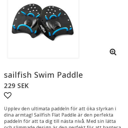
sailfish Swim Paddle
229 SEK
Lägg till i favoritlistan
Upplev den ultimata paddeln för att öka styrkan i
dina armtag! Sailfish Flat Paddle är den perfekta
paddeln för att ta dig till nästa nivå. Med sin lätta
och slimmade design är den perfekt för att hantera